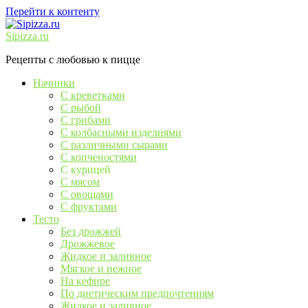
Перейти к контенту
Sipizza.ru
Рецепты с любовью к пицце
Начинки
С креветками
С рыбой
С грибами
С колбасными изделиями
С различными сырами
С копченостями
С курицей
С мясом
С овощами
С фруктами
Тесто
Без дрожжей
Дрожжевое
Жидкое и заливное
Мягкое и нежное
На кефире
По диетическим предпочтениям
Жидкое и заливное