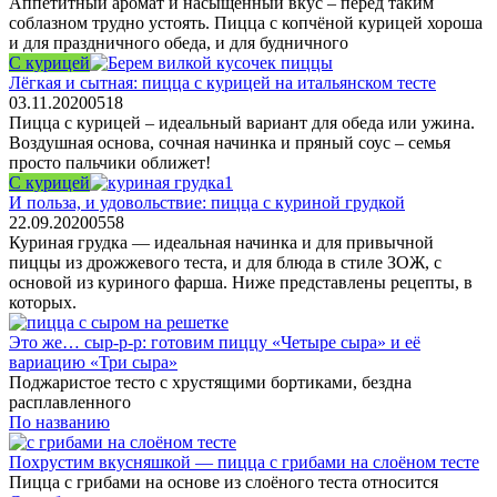
Аппетитный аромат и насыщенный вкус – перед таким
соблазном трудно устоять. Пицца с копчёной курицей хороша
и для праздничного обеда, и для будничного
С курицей
Лёгкая и сытная: пицца с курицей на итальянском тесте
03.11.2020
0
518
Пицца с курицей – идеальный вариант для обеда или ужина.
Воздушная основа, сочная начинка и пряный соус – семья
просто пальчики оближет!
С курицей
И польза, и удовольствие: пицца с куриной грудкой
22.09.2020
0
558
Куриная грудка — идеальная начинка и для привычной
пиццы из дрожжевого теста, и для блюда в стиле ЗОЖ, с
основой из куриного фарша. Ниже представлены рецепты, в
которых.
Это же… сыр-р-р: готовим пиццу «Четыре сыра» и её
вариацию «Три сыра»
Поджаристое тесто с хрустящими бортиками, бездна
расплавленного
По названию
Похрустим вкусняшкой — пицца с грибами на слоёном тесте
Пицца с грибами на основе из слоёного теста относится