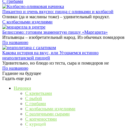
С грибами
Пикантно и очень вкусно: пицца с оливками и колбасой
Оливки (да и маслины тоже) – удивительный продукт.
С колбасными изделиями
Белиссимо: готовим знаменитую пиццу «Маргарита»
Итальянцы – изобретательный народ. Из обычных помидоров
По названию
Какова история на вкус, или Угощаемся истинно
неаполитанской пиццей
Удивительно, но блюдо из теста, сыра и помидоров не
По названию
Гадание на будущее
Гадать еще раз
Начинки
С креветками
С рыбой
С грибами
С колбасными изделиями
С различными сырами
С копченостями
С курицей