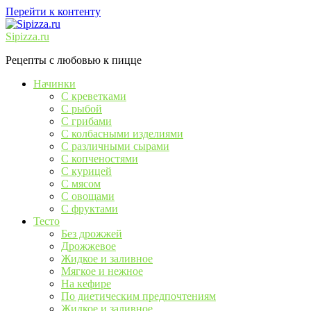
Перейти к контенту
Sipizza.ru
Рецепты с любовью к пицце
Начинки
С креветками
С рыбой
С грибами
С колбасными изделиями
С различными сырами
С копченостями
С курицей
С мясом
С овощами
С фруктами
Тесто
Без дрожжей
Дрожжевое
Жидкое и заливное
Мягкое и нежное
На кефире
По диетическим предпочтениям
Жидкое и заливное