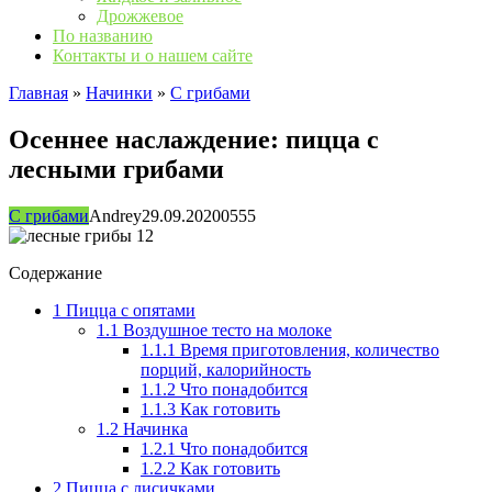
Дрожжевое
По названию
Контакты и о нашем сайте
Главная
»
Начинки
»
С грибами
Осеннее наслаждение: пицца с
лесными грибами
С грибами
Andrey
29.09.2020
0
555
Содержание
1
Пицца с опятами
1.1
Воздушное тесто на молоке
1.1.1
Время приготовления, количество
порций, калорийность
1.1.2
Что понадобится
1.1.3
Как готовить
1.2
Начинка
1.2.1
Что понадобится
1.2.2
Как готовить
2
Пицца с лисичками