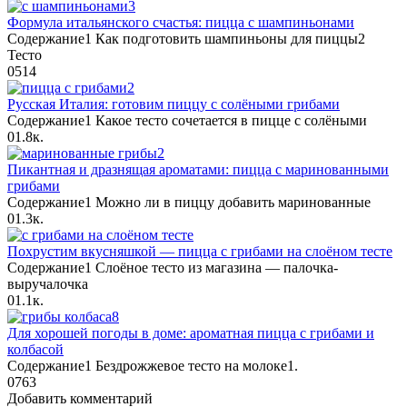
Формула итальянского счастья: пицца с шампиньонами
Содержание1 Как подготовить шампиньоны для пиццы2
Тесто
0
514
Русская Италия: готовим пиццу с солёными грибами
Содержание1 Какое тесто сочетается в пицце с солёными
0
1.8к.
Пикантная и дразнящая ароматами: пицца с маринованными
грибами
Содержание1 Можно ли в пиццу добавить маринованные
0
1.3к.
Похрустим вкусняшкой — пицца с грибами на слоёном тесте
Содержание1 Слоёное тесто из магазина — палочка-
выручалочка
0
1.1к.
Для хорошей погоды в доме: ароматная пицца с грибами и
колбасой
Содержание1 Бездрожжевое тесто на молоке1.
0
763
Добавить комментарий