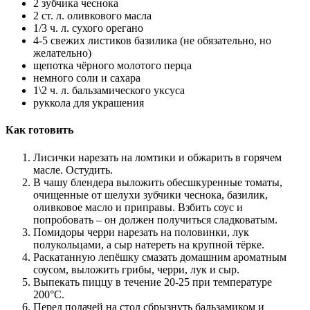
2 зубчика чеснока
2 ст. л. оливкового масла
1/3 ч. л. сухого орегано
4-5 свежих листиков базилика (не обязательно, но
желательно)
щепотка чёрного молотого перца
немного соли и сахара
1\2 ч. л. бальзамического уксуса
руккола для украшения
Как готовить
Лисички нарезать на ломтики и обжарить в горячем
масле. Остудить.
В чашу блендера выложить обесшкуренные томаты,
очищенные от шелухи зубчики чеснока, базилик,
оливковое масло и приправы. Взбить соус и
попробовать – он должен получиться сладковатым.
Помидоры черри нарезать на половинки, лук
полукольцами, а сыр натереть на крупной тёрке.
Раскатанную лепёшку смазать домашним ароматным
соусом, выложить грибы, черри, лук и сыр.
Выпекать пиццу в течение 20-25 при температуре
200°С.
Перед подачей на стол сбрызнуть бальзамиком и