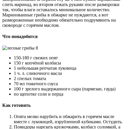
слить маринад, во втором отжать руками после разморозки
так, чтобы влаги оставалось минимальное количество.
Маринованные грибы в обжарке не нуждаются, а вот
размороженные необходимо обязательно подрумянить на
сковороде с горячим маслом.
Что понадобится
150-180 г свежих опят
150 г копчёной колбасы
1 небольшая репчатая луковица
1 ч. л. сливочного масла
2 спелых томата
70 мл томатного соуса
100 г зрелого выдержанного сыра (пармезан, гауда)
по щепотке соли и перца
Как готовить
Опята мелко нарубить и обжарить в горячем масле
вместе с луковицей, изрубленной кубиками. Остудить.
Помидоры нарезать кружочками, колбасу соломкой, а