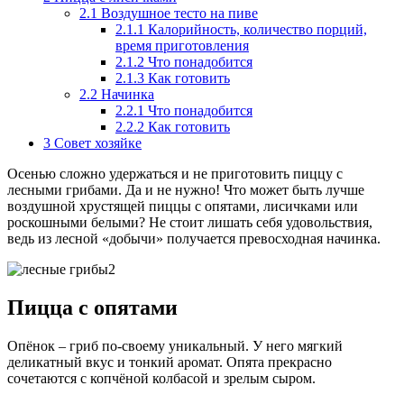
2.1
Воздушное тесто на пиве
2.1.1
Калорийность, количество порций,
время приготовления
2.1.2
Что понадобится
2.1.3
Как готовить
2.2
Начинка
2.2.1
Что понадобится
2.2.2
Как готовить
3
Совет хозяйке
Осенью сложно удержаться и не приготовить пиццу с
лесными грибами. Да и не нужно! Что может быть лучше
воздушной хрустящей пиццы с опятами, лисичками или
роскошными белыми? Не стоит лишать себя удовольствия,
ведь из лесной «добычи» получается превосходная начинка.
Пицца с опятами
Опёнок – гриб по-своему уникальный. У него мягкий
деликатный вкус и тонкий аромат. Опята прекрасно
сочетаются с копчёной колбасой и зрелым сыром.