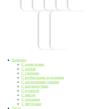
Начинки
С креветками
С рыбой
С грибами
С колбасными изделиями
С различными сырами
С копченостями
С курицей
С мясом
С овощами
С фруктами
Тесто